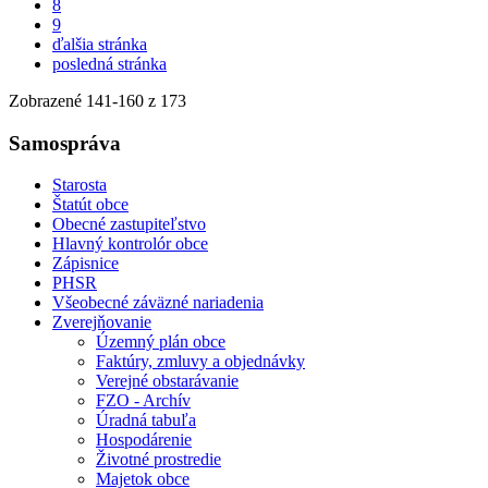
8
9
ďalšia stránka
posledná stránka
Zobrazené
141
-
160
z 173
Samospráva
Starosta
Štatút obce
Obecné zastupiteľstvo
Hlavný kontrolór obce
Zápisnice
PHSR
Všeobecné záväzné nariadenia
Zverejňovanie
Územný plán obce
Faktúry, zmluvy a objednávky
Verejné obstarávanie
FZO - Archív
Úradná tabuľa
Hospodárenie
Životné prostredie
Majetok obce