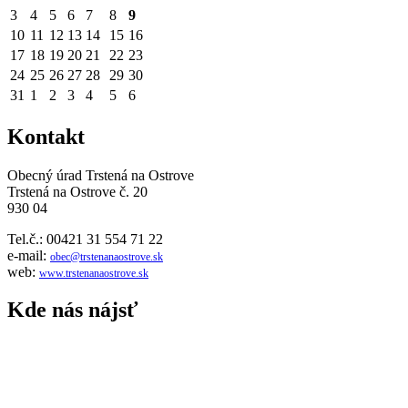
3
4
5
6
7
8
9
10
11
12
13
14
15
16
17
18
19
20
21
22
23
24
25
26
27
28
29
30
31
1
2
3
4
5
6
Kontakt
Obecný úrad Trstená na Ostrove
Trstená na Ostrove č. 20
930 04
Tel.č.: 00421 31 554 71 22
e-mail:
obec@trstenanaostrove.sk
web:
www.trstenanaostrove.sk
Kde nás nájsť