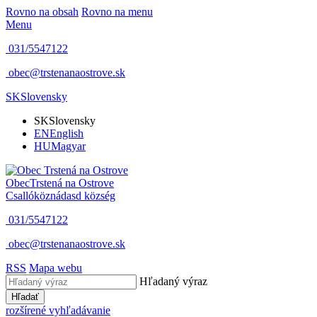
Rovno na obsah
Rovno na menu
Menu
031/5547122
obec@trstenanaostrove.sk
SK
Slovensky
SK
Slovensky
EN
English
HU
Magyar
Obec
Trstená na Ostrove
Csallóköznádasd község
031/5547122
obec@trstenanaostrove.sk
RSS
Mapa webu
Hľadaný výraz
Hľadať
rozšírené vyhľadávanie