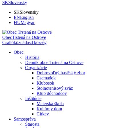
SK
Slovensky
SK
Slovensky
EN
English
HU
Magyar
Obec
Trstená na Ostrove
Csallóköznádasd község
Obec
História
Denník obce Trstená na Ostrove
Organizácie
Dobrovoľný hasičský zbor
Csemadok
Klubosok
Stolnotenisový zväz
Klub dôchodcov
Inštitúcie
Materská škola
Kultúrny dom
Cirkev
Samospráva
Starosta