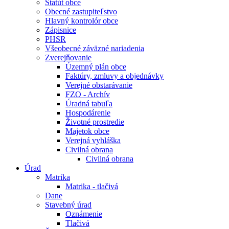
Štatút obce
Obecné zastupiteľstvo
Hlavný kontrolór obce
Zápisnice
PHSR
Všeobecné záväzné nariadenia
Zverejňovanie
Územný plán obce
Faktúry, zmluvy a objednávky
Verejné obstarávanie
FZO - Archív
Úradná tabuľa
Hospodárenie
Životné prostredie
Majetok obce
Verejná vyhláška
Civilná obrana
Civilná obrana
Úrad
Matrika
Matrika - tlačivá
Dane
Stavebný úrad
Oznámenie
Tlačivá