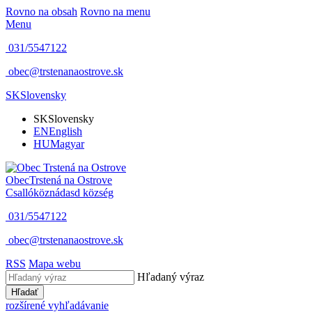
Rovno na obsah
Rovno na menu
Menu
031/5547122
obec@trstenanaostrove.sk
SK
Slovensky
SK
Slovensky
EN
English
HU
Magyar
Obec
Trstená na Ostrove
Csallóköznádasd község
031/5547122
obec@trstenanaostrove.sk
RSS
Mapa webu
Hľadaný výraz
Hľadať
rozšírené vyhľadávanie