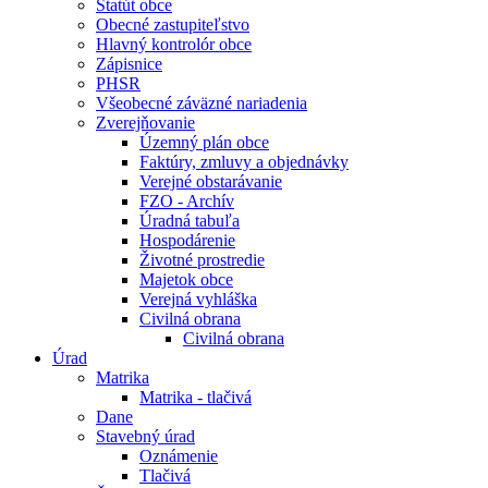
Štatút obce
Obecné zastupiteľstvo
Hlavný kontrolór obce
Zápisnice
PHSR
Všeobecné záväzné nariadenia
Zverejňovanie
Územný plán obce
Faktúry, zmluvy a objednávky
Verejné obstarávanie
FZO - Archív
Úradná tabuľa
Hospodárenie
Životné prostredie
Majetok obce
Verejná vyhláška
Civilná obrana
Civilná obrana
Úrad
Matrika
Matrika - tlačivá
Dane
Stavebný úrad
Oznámenie
Tlačivá