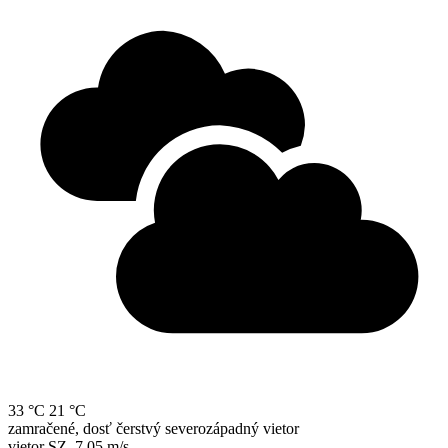
33 °C
21 °C
zamračené, dosť čerstvý severozápadný vietor
vietor
SZ
,
7.05 m/s