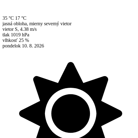
35 °C
17 °C
jasná obloha, mierny severný vietor
vietor
S
,
4.38 m/s
tlak
1019 hPa
vlhkosť
25 %
pondelok 10. 8. 2026