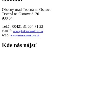
Obecný úrad Trstená na Ostrove
Trstená na Ostrove č. 20
930 04
Tel.č.: 00421 31 554 71 22
e-mail:
obec@trstenanaostrove.sk
web:
www.trstenanaostrove.sk
Kde nás nájsť