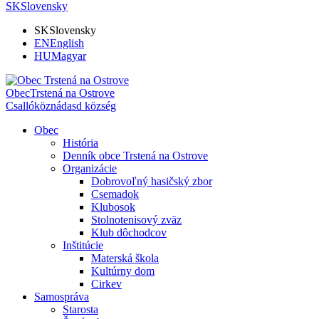
SK
Slovensky
SK
Slovensky
EN
English
HU
Magyar
Obec
Trstená na Ostrove
Csallóköznádasd község
Obec
História
Denník obce Trstená na Ostrove
Organizácie
Dobrovoľný hasičský zbor
Csemadok
Klubosok
Stolnotenisový zväz
Klub dôchodcov
Inštitúcie
Materská škola
Kultúrny dom
Cirkev
Samospráva
Starosta