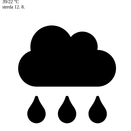
39/22 °C
streda
12. 8.