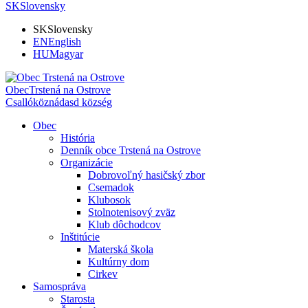
SK
Slovensky
SK
Slovensky
EN
English
HU
Magyar
Obec
Trstená na Ostrove
Csallóköznádasd község
Obec
História
Denník obce Trstená na Ostrove
Organizácie
Dobrovoľný hasičský zbor
Csemadok
Klubosok
Stolnotenisový zväz
Klub dôchodcov
Inštitúcie
Materská škola
Kultúrny dom
Cirkev
Samospráva
Starosta