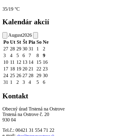
35/19 °C
Kalendár akcií
August
2026
Po
Ut
St
Št
Pia
So
Ne
27
28
29
30
31
1
2
3
4
5
6
7
8
9
10
11
12
13
14
15
16
17
18
19
20
21
22
23
24
25
26
27
28
29
30
31
1
2
3
4
5
6
Kontakt
Obecný úrad Trstená na Ostrove
Trstená na Ostrove č. 20
930 04
Tel.č.: 00421 31 554 71 22
e-mail:
obec@trstenanaostrove.sk