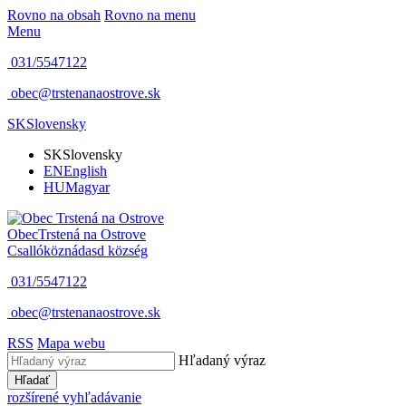
Rovno na obsah
Rovno na menu
Menu
031/5547122
obec@trstenanaostrove.sk
SK
Slovensky
SK
Slovensky
EN
English
HU
Magyar
Obec
Trstená na Ostrove
Csallóköznádasd község
031/5547122
obec@trstenanaostrove.sk
RSS
Mapa webu
Hľadaný výraz
Hľadať
rozšírené vyhľadávanie