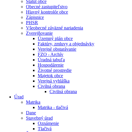
Štatút obce
Obecné zastupiteľstvo
Hlavný kontrolór obce
Zápisnice
PHSR
Všeobecné záväzné nariadenia
Zverejňovanie
Územný plán obce
Faktúry, zmluvy a objednávky
Verejné obstarávanie
FZO - Archív
Úradná tabuľa
Hospodárenie
Životné prostredie
Majetok obce
Verejná vyhláška
Civilná obrana
Civilná obrana
Úrad
Matrika
Matrika - tlačivá
Dane
Stavebný úrad
Oznámenie
Tlačivá