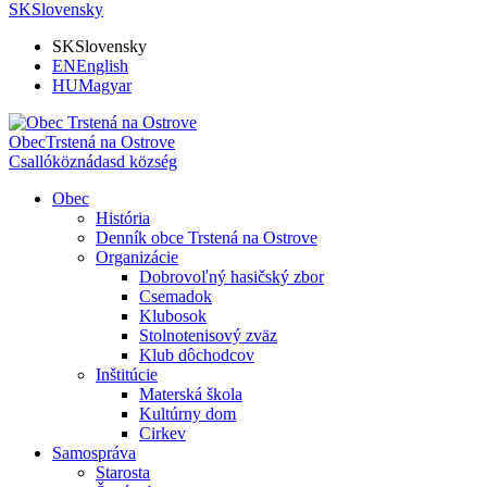
SK
Slovensky
SK
Slovensky
EN
English
HU
Magyar
Obec
Trstená na Ostrove
Csallóköznádasd község
Obec
História
Denník obce Trstená na Ostrove
Organizácie
Dobrovoľný hasičský zbor
Csemadok
Klubosok
Stolnotenisový zväz
Klub dôchodcov
Inštitúcie
Materská škola
Kultúrny dom
Cirkev
Samospráva
Starosta