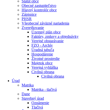
Štatút obce
Obecné zastupiteľstvo
Hlavný kontrolór obce
Zápisnice
PHSR
Všeobecné záväzné nariadenia
Zverejňovanie
Územný plán obce
Faktúry, zmluvy a objednávky
Verejné obstarávanie
FZO - Archív
Úradná tabuľa
Hospodárenie
Životné prostredie
Majetok obce
Verejná vyhláška
Civilná obrana
Civilná obrana
Úrad
Matrika
Matrika - tlačivá
Dane
Stavebný úrad
Oznámenie
Tlačivá