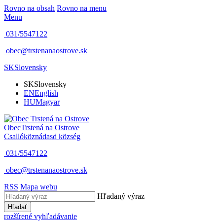
Rovno na obsah
Rovno na menu
Menu
031/5547122
obec@trstenanaostrove.sk
SK
Slovensky
SK
Slovensky
EN
English
HU
Magyar
Obec
Trstená na Ostrove
Csallóköznádasd község
031/5547122
obec@trstenanaostrove.sk
RSS
Mapa webu
Hľadaný výraz
Hľadať
rozšírené vyhľadávanie