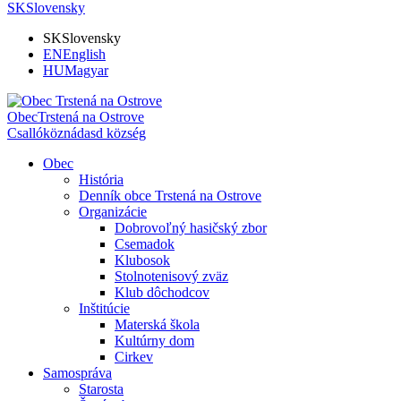
SK
Slovensky
SK
Slovensky
EN
English
HU
Magyar
Obec
Trstená na Ostrove
Csallóköznádasd község
Obec
História
Denník obce Trstená na Ostrove
Organizácie
Dobrovoľný hasičský zbor
Csemadok
Klubosok
Stolnotenisový zväz
Klub dôchodcov
Inštitúcie
Materská škola
Kultúrny dom
Cirkev
Samospráva
Starosta