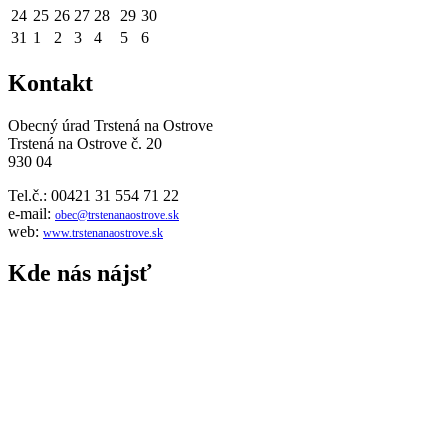
24
25
26
27
28
29
30
31
1
2
3
4
5
6
Kontakt
Obecný úrad Trstená na Ostrove
Trstená na Ostrove č. 20
930 04
Tel.č.: 00421 31 554 71 22
e-mail:
obec@trstenanaostrove.sk
web:
www.trstenanaostrove.sk
Kde nás nájsť