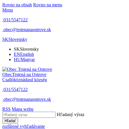
Rovno na obsah
Rovno na menu
Menu
031/5547122
obec@trstenanaostrove.sk
SK
Slovensky
SK
Slovensky
EN
English
HU
Magyar
Obec
Trstená na Ostrove
Csallóköznádasd község
031/5547122
obec@trstenanaostrove.sk
RSS
Mapa webu
Hľadaný výraz
Hľadať
rozšírené vyhľadávanie