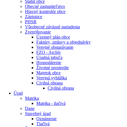
Štatút obce
Obecné zastupiteľstvo
Hlavný kontrolór obce
Zápisnice
PHSR
Všeobecné záväzné nariadenia
Zverejňovanie
Územný plán obce
Faktúry, zmluvy a objednávky
Verejné obstarávanie
FZO - Archív
Úradná tabuľa
Hospodárenie
Životné prostredie
Majetok obce
Verejná vyhláška
Civilná obrana
Civilná obrana
Úrad
Matrika
Matrika - tlačivá
Dane
Stavebný úrad
Oznámenie
Tlačivá