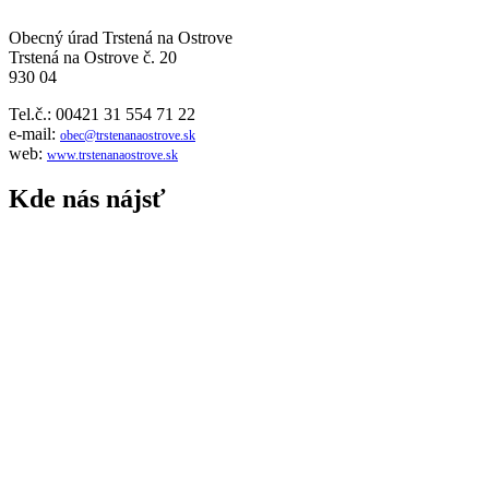
Obecný úrad Trstená na Ostrove
Trstená na Ostrove č. 20
930 04
Tel.č.: 00421 31 554 71 22
e-mail:
obec@trstenanaostrove.sk
web:
www.trstenanaostrove.sk
Kde nás nájsť