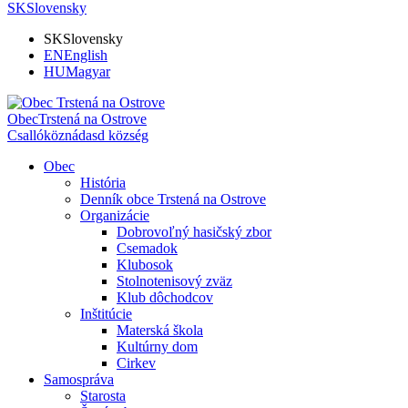
SK
Slovensky
SK
Slovensky
EN
English
HU
Magyar
Obec
Trstená na Ostrove
Csallóköznádasd község
Obec
História
Denník obce Trstená na Ostrove
Organizácie
Dobrovoľný hasičský zbor
Csemadok
Klubosok
Stolnotenisový zväz
Klub dôchodcov
Inštitúcie
Materská škola
Kultúrny dom
Cirkev
Samospráva
Starosta