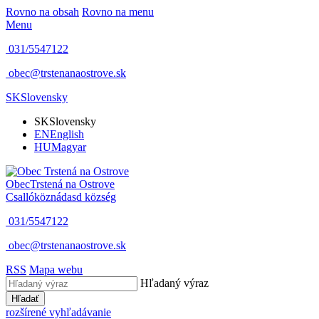
Rovno na obsah
Rovno na menu
Menu
031/5547122
obec@trstenanaostrove.sk
SK
Slovensky
SK
Slovensky
EN
English
HU
Magyar
Obec
Trstená na Ostrove
Csallóköznádasd község
031/5547122
obec@trstenanaostrove.sk
RSS
Mapa webu
Hľadaný výraz
Hľadať
rozšírené vyhľadávanie