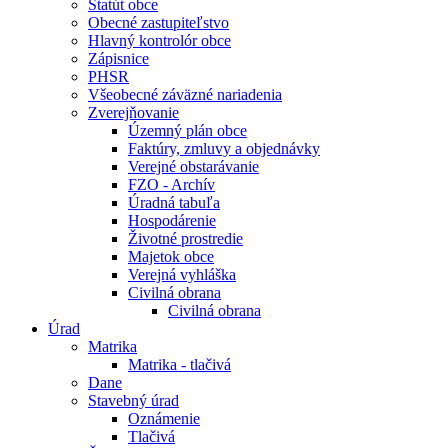
Štatút obce
Obecné zastupiteľstvo
Hlavný kontrolór obce
Zápisnice
PHSR
Všeobecné záväzné nariadenia
Zverejňovanie
Územný plán obce
Faktúry, zmluvy a objednávky
Verejné obstarávanie
FZO - Archív
Úradná tabuľa
Hospodárenie
Životné prostredie
Majetok obce
Verejná vyhláška
Civilná obrana
Civilná obrana
Úrad
Matrika
Matrika - tlačivá
Dane
Stavebný úrad
Oznámenie
Tlačivá