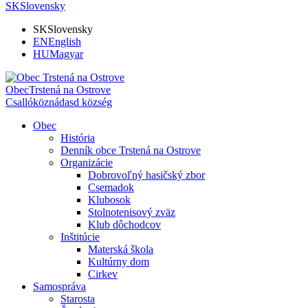
SK
Slovensky
SK
Slovensky
EN
English
HU
Magyar
Obec
Trstená na Ostrove
Csallóköznádasd község
Obec
História
Denník obce Trstená na Ostrove
Organizácie
Dobrovoľný hasičský zbor
Csemadok
Klubosok
Stolnotenisový zväz
Klub dôchodcov
Inštitúcie
Materská škola
Kultúrny dom
Cirkev
Samospráva
Starosta