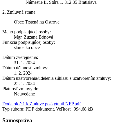
Námestie Ľ. Štúra 1, 812 35 Bratislava
2. Zmluvná strana:
Obec Trstená na Ostrove
Meno podpisujúcej osoby:
Mgr. Zuzana Bónová
Funkcia podpisujúcej osoby:
starostka obce
Dátum zverejnenia:
31. 1. 2024
Dátum účinnosti zmluvy:
1. 2. 2024
Dátum uzatvorenia/udelenia súhlasu s uzatvorením zmluvy:
25. 1. 2024
Platnosť zmluvy do:
Neuvedené
Dodatok č.1 k Zmluve poskytnutí NFP.pdf
Typ súboru: PDF dokument, Veľkosť: 994,68 kB
Samospráva