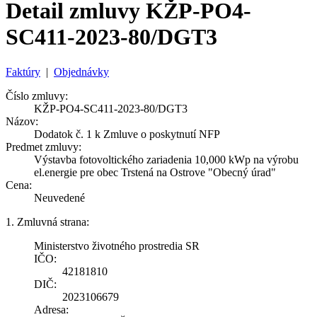
Detail zmluvy KŽP-PO4-
SC411-2023-80/DGT3
Faktúry
|
Objednávky
Číslo zmluvy:
KŽP-PO4-SC411-2023-80/DGT3
Názov:
Dodatok č. 1 k Zmluve o poskytnutí NFP
Predmet zmluvy:
Výstavba fotovoltického zariadenia 10,000 kWp na výrobu
el.energie pre obec Trstená na Ostrove "Obecný úrad"
Cena:
Neuvedené
1. Zmluvná strana:
Ministerstvo životného prostredia SR
IČO:
42181810
DIČ:
2023106679
Adresa: