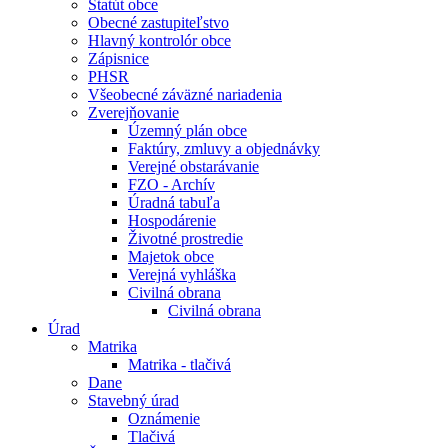
Štatút obce
Obecné zastupiteľstvo
Hlavný kontrolór obce
Zápisnice
PHSR
Všeobecné záväzné nariadenia
Zverejňovanie
Územný plán obce
Faktúry, zmluvy a objednávky
Verejné obstarávanie
FZO - Archív
Úradná tabuľa
Hospodárenie
Životné prostredie
Majetok obce
Verejná vyhláška
Civilná obrana
Civilná obrana
Úrad
Matrika
Matrika - tlačivá
Dane
Stavebný úrad
Oznámenie
Tlačivá