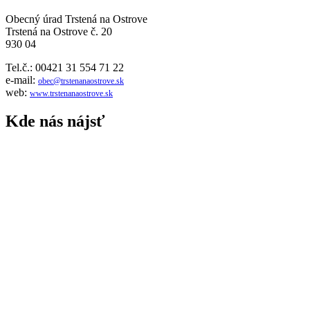
Obecný úrad Trstená na Ostrove
Trstená na Ostrove č. 20
930 04
Tel.č.: 00421 31 554 71 22
e-mail:
obec@trstenanaostrove.sk
web:
www.trstenanaostrove.sk
Kde nás nájsť