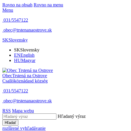
Rovno na obsah
Rovno na menu
Menu
031/5547122
obec@trstenanaostrove.sk
SK
Slovensky
SK
Slovensky
EN
English
HU
Magyar
Obec
Trstená na Ostrove
Csallóköznádasd község
031/5547122
obec@trstenanaostrove.sk
RSS
Mapa webu
Hľadaný výraz
Hľadať
rozšírené vyhľadávanie