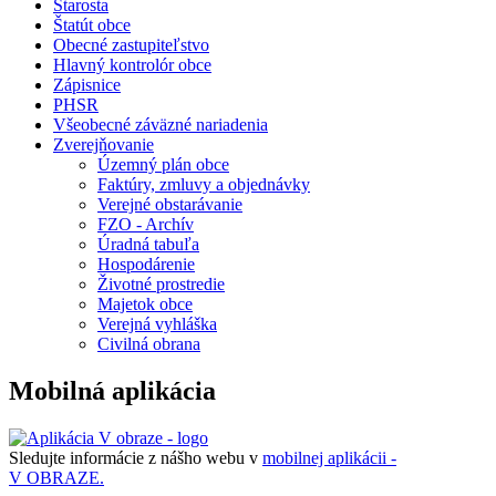
Starosta
Štatút obce
Obecné zastupiteľstvo
Hlavný kontrolór obce
Zápisnice
PHSR
Všeobecné záväzné nariadenia
Zverejňovanie
Územný plán obce
Faktúry, zmluvy a objednávky
Verejné obstarávanie
FZO - Archív
Úradná tabuľa
Hospodárenie
Životné prostredie
Majetok obce
Verejná vyhláška
Civilná obrana
Mobilná aplikácia
Sledujte informácie z nášho webu v
mobilnej aplikácii -
V OBRAZE.