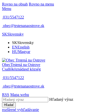
Rovno na obsah
Rovno na menu
Menu
031/5547122
obec@trstenanaostrove.sk
SK
Slovensky
SK
Slovensky
EN
English
HU
Magyar
Obec
Trstená na Ostrove
Csallóköznádasd község
031/5547122
obec@trstenanaostrove.sk
RSS
Mapa webu
Hľadaný výraz
Hľadať
rozšírené vyhľadávanie