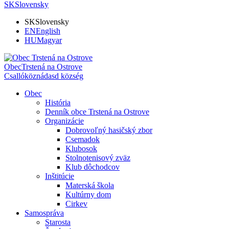
SK
Slovensky
SK
Slovensky
EN
English
HU
Magyar
Obec
Trstená na Ostrove
Csallóköznádasd község
Obec
História
Denník obce Trstená na Ostrove
Organizácie
Dobrovoľný hasičský zbor
Csemadok
Klubosok
Stolnotenisový zväz
Klub dôchodcov
Inštitúcie
Materská škola
Kultúrny dom
Cirkev
Samospráva
Starosta