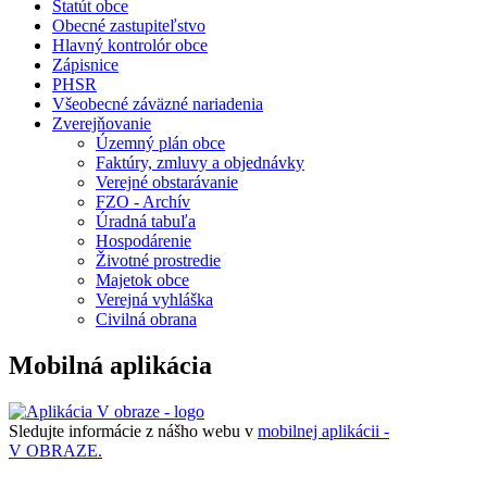
Štatút obce
Obecné zastupiteľstvo
Hlavný kontrolór obce
Zápisnice
PHSR
Všeobecné záväzné nariadenia
Zverejňovanie
Územný plán obce
Faktúry, zmluvy a objednávky
Verejné obstarávanie
FZO - Archív
Úradná tabuľa
Hospodárenie
Životné prostredie
Majetok obce
Verejná vyhláška
Civilná obrana
Mobilná aplikácia
Sledujte informácie z nášho webu v
mobilnej aplikácii -
V OBRAZE.