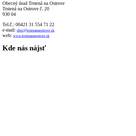
Obecný úrad Trstená na Ostrove
Trstená na Ostrove č. 20
930 04
Tel.č.: 00421 31 554 71 22
e-mail:
obec@trstenanaostrove.sk
web:
www.trstenanaostrove.sk
Kde nás nájsť