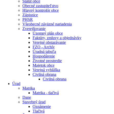
Štatút obce
Obecné zastupiteľstvo
Hlavný kontrolór obce
Zápisnice
PHSR
Všeobecné záväzné nariadenia
Zverejňovanie
Územný plán obce
Faktúry, zmluvy a objednávky
Verejné obstarávanie
FZO - Archív
Úradná tabuľa
Hospodárenie
Životné prostredie
Majetok obce
Verejná vyhláška
Civilná obrana
Civilná obrana
Úrad
Matrika
Matrika - tlačivá
Dane
Stavebný úrad
Oznámenie
Tlačivá