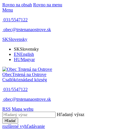
Rovno na obsah
Rovno na menu
Menu
031/5547122
obec@trstenanaostrove.sk
SK
Slovensky
SK
Slovensky
EN
English
HU
Magyar
Obec
Trstená na Ostrove
Csallóköznádasd község
031/5547122
obec@trstenanaostrove.sk
RSS
Mapa webu
Hľadaný výraz
Hľadať
rozšírené vyhľadávanie