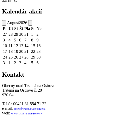
35/19 °C
Kalendár akcií
August
2026
Po
Ut
St
Št
Pia
So
Ne
27
28
29
30
31
1
2
3
4
5
6
7
8
9
10
11
12
13
14
15
16
17
18
19
20
21
22
23
24
25
26
27
28
29
30
31
1
2
3
4
5
6
Kontakt
Obecný úrad Trstená na Ostrove
Trstená na Ostrove č. 20
930 04
Tel.č.: 00421 31 554 71 22
e-mail:
obec@trstenanaostrove.sk
web:
www.trstenanaostrove.sk