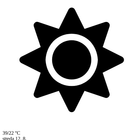
39/22 °C
streda
12. 8.