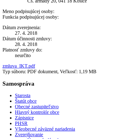
Čs. armády 20, 041 18 Košice
Meno podpisujúcej osoby:
Funkcia podpisujúcej osoby:
Dátum zverejnenia:
27. 4. 2018
Dátum účinnosti zmluvy:
28. 4. 2018
Platnosť zmluvy do:
neurčito
zmluva_IKT.pdf
Typ súboru: PDF dokument, Veľkosť: 1,19 MB
Samospráva
Starosta
Štatút obce
Obecné zastupiteľstvo
Hlavný kontrolór obce
Zápisnice
PHSR
Všeobecné záväzné nariadenia
Zverejňovanie