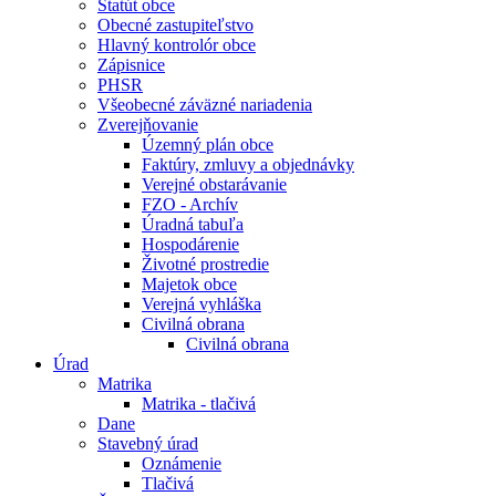
Štatút obce
Obecné zastupiteľstvo
Hlavný kontrolór obce
Zápisnice
PHSR
Všeobecné záväzné nariadenia
Zverejňovanie
Územný plán obce
Faktúry, zmluvy a objednávky
Verejné obstarávanie
FZO - Archív
Úradná tabuľa
Hospodárenie
Životné prostredie
Majetok obce
Verejná vyhláška
Civilná obrana
Civilná obrana
Úrad
Matrika
Matrika - tlačivá
Dane
Stavebný úrad
Oznámenie
Tlačivá