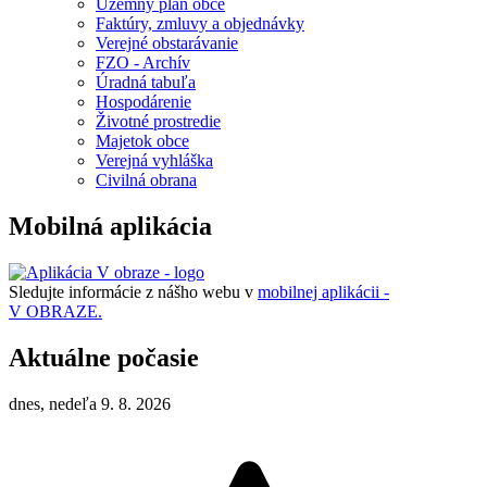
Územný plán obce
Faktúry, zmluvy a objednávky
Verejné obstarávanie
FZO - Archív
Úradná tabuľa
Hospodárenie
Životné prostredie
Majetok obce
Verejná vyhláška
Civilná obrana
Mobilná aplikácia
Sledujte informácie z nášho webu v
mobilnej aplikácii -
V OBRAZE.
Aktuálne počasie
dnes, nedeľa 9. 8. 2026