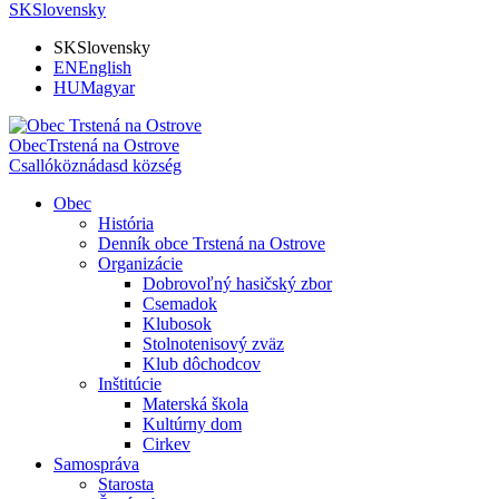
SK
Slovensky
SK
Slovensky
EN
English
HU
Magyar
Obec
Trstená na Ostrove
Csallóköznádasd község
Obec
História
Denník obce Trstená na Ostrove
Organizácie
Dobrovoľný hasičský zbor
Csemadok
Klubosok
Stolnotenisový zväz
Klub dôchodcov
Inštitúcie
Materská škola
Kultúrny dom
Cirkev
Samospráva
Starosta