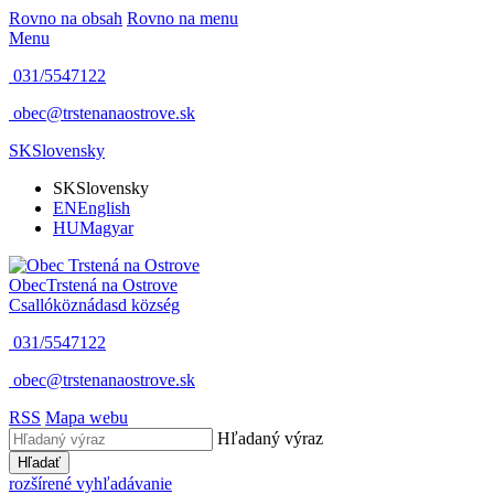
Rovno na obsah
Rovno na menu
Menu
031/5547122
obec@trstenanaostrove.sk
SK
Slovensky
SK
Slovensky
EN
English
HU
Magyar
Obec
Trstená na Ostrove
Csallóköznádasd község
031/5547122
obec@trstenanaostrove.sk
RSS
Mapa webu
Hľadaný výraz
Hľadať
rozšírené vyhľadávanie