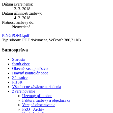
Dátum zverejnenia:
12. 3. 2018
Dátum účinnosti zmluvy:
14. 2. 2018
Platnosť zmluvy do:
Neuvedené
PINGPONG.pdf
Typ súboru: PDF dokument, Veľkosť: 386,21 kB
Samospráva
Starosta
Štatút obce
Obecné zastupiteľstvo
Hlavný kontrolór obce
Zápisnice
PHSR
Všeobecné záväzné nariadenia
Zverejňovanie
Územný plán obce
Faktúry, zmluvy a objednávky
Verejné obstarávanie
FZO - Archív