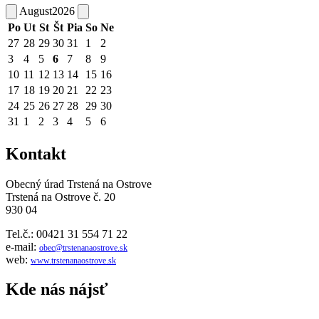
August
2026
Po
Ut
St
Št
Pia
So
Ne
27
28
29
30
31
1
2
3
4
5
6
7
8
9
10
11
12
13
14
15
16
17
18
19
20
21
22
23
24
25
26
27
28
29
30
31
1
2
3
4
5
6
Kontakt
Obecný úrad Trstená na Ostrove
Trstená na Ostrove č. 20
930 04
Tel.č.: 00421 31 554 71 22
e-mail:
obec@trstenanaostrove.sk
web:
www.trstenanaostrove.sk
Kde nás nájsť