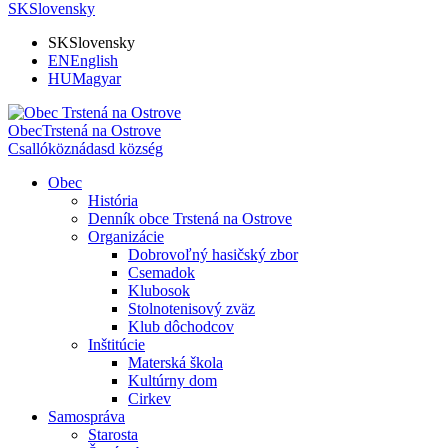
SK
Slovensky
SK
Slovensky
EN
English
HU
Magyar
Obec
Trstená na Ostrove
Csallóköznádasd község
Obec
História
Denník obce Trstená na Ostrove
Organizácie
Dobrovoľný hasičský zbor
Csemadok
Klubosok
Stolnotenisový zväz
Klub dôchodcov
Inštitúcie
Materská škola
Kultúrny dom
Cirkev
Samospráva
Starosta