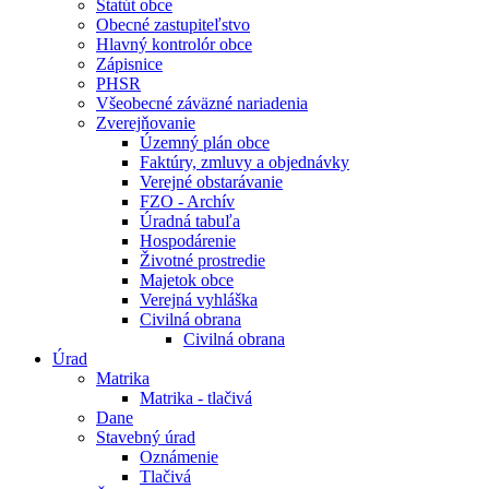
Štatút obce
Obecné zastupiteľstvo
Hlavný kontrolór obce
Zápisnice
PHSR
Všeobecné záväzné nariadenia
Zverejňovanie
Územný plán obce
Faktúry, zmluvy a objednávky
Verejné obstarávanie
FZO - Archív
Úradná tabuľa
Hospodárenie
Životné prostredie
Majetok obce
Verejná vyhláška
Civilná obrana
Civilná obrana
Úrad
Matrika
Matrika - tlačivá
Dane
Stavebný úrad
Oznámenie
Tlačivá