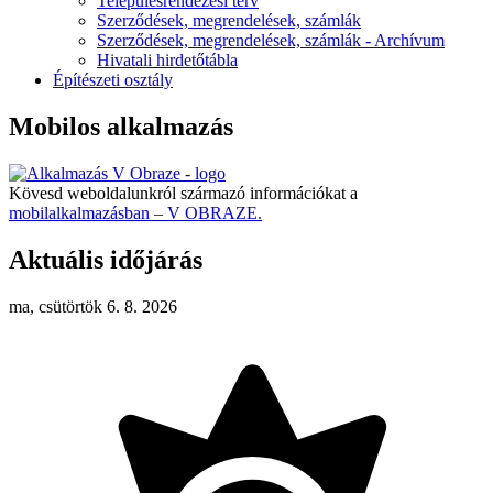
Településrendezési terv
Szerződések, megrendelések, számlák
Szerződések, megrendelések, számlák - Archívum
Hivatali hirdetőtábla
Építészeti osztály
Mobilos alkalmazás
Kövesd weboldalunkról származó információkat a
mobilalkalmazásban – V OBRAZE.
Aktuális időjárás
ma, csütörtök 6. 8. 2026