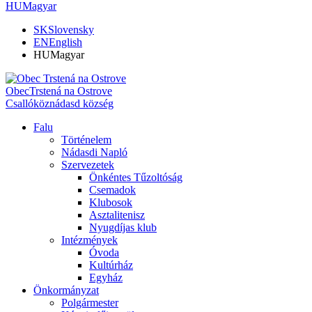
HU
Magyar
SK
Slovensky
EN
English
HU
Magyar
Obec
Trstená na Ostrove
Csallóköznádasd község
Falu
Történelem
Nádasdi Napló
Szervezetek
Önkéntes Tűzoltóság
Csemadok
Klubosok
Asztalitenisz
Nyugdíjas klub
Intézmények
Óvoda
Kultúrház
Egyház
Önkormányzat
Polgármester