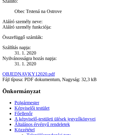
Szállító:
Obec Trstená na Ostrove
Aláíró személy neve:
Aláíró személy funkciója:
Összefüggő számlák:
Szállítás napja:
31. 1. 2020
Nyilvánosságra hozás napja:
31. 1. 2020
OBJEDNAVKY12020.pdf
Fájl típusa: PDF dokumentum, Nagyság: 32,3 kB
Önkormányzat
Polgármester
Képviselői testület
Főellenőr
A képviselő-testületi ülések jegyzőkönyvei
Általános érvényű rendeletek
Közzététel