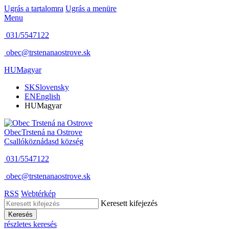
Ugrás a tartalomra
Ugrás a menüre
Menu
031/5547122
obec@trstenanaostrove.sk
HU
Magyar
SK
Slovensky
EN
English
HU
Magyar
Obec
Trstená na Ostrove
Csallóköznádasd község
031/5547122
obec@trstenanaostrove.sk
RSS
Webtérkép
Keresett kifejezés
Keresés
részletes keresés