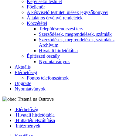
Képviselői testület
Főellenőr
A képviselő-testületi ülések jegyzőkönyvei
Általános érvényű rendeletek
Közzététel
Településrendezési terv
Szerződések, megrendelések, számlák
Szerződések, megrendelések, számlák -
Archívum
Hivatali hirdetőtábla
Építészeti osztály
Nyomtatványok
Aktuális
Elérhetőség
Fontos telefonszámok
Upgrade
Nyomtatványok
Elérhetőség
Hivatali hirdetőtábla
Hulladék elszállítása
Intézmények