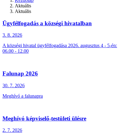
Kezdőlap
Aktuális
Aktuális
Ügyfélfogadás a községi hivatalban
3. 8.
2026
A községi hivatal ügyfélfogadása 2026. augusztus 4 - 5-én:
06.00 - 12.00
Falunap 2026
30. 7.
2026
Meghívó a falunapra
Meghívó képviselő-testületi ülésre
2. 7.
2026