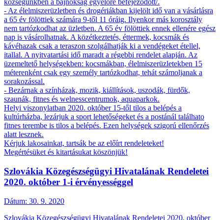
községünkben a bajnokság egyelőre befejeződött/.
- Az élelmiszerüzletben és drogériákban kijelölt idő van a vásárlásra
a 65 év fölöttiek számára 9-től 11 óráig. Ilyenkor más korosztály
nem tartózkodhat az üzletben. A 65 év fölöttiek ennek ellenére egész
nap is vásárolhatnak. A közétkeztetés, éttermek, kocsmák és
kávéhazak csak a teraszon szolgálhatják ki a vendégeket étellel,
itallal. A nyitvatartási idő maradt a régebbi rendelet alapján. Az
üzemeltető helységekben: kocsmákban, élelmiszerüzletekben 15
méterenként csak egy személy tartózkodhat, tehát számoljanak a
sorakozással.
- Bezárnak a színházak, mozik, kiállítások, uszodák, fürdők,
szaunák, fitnes és welnesscentrumok, aquaparkok.
Helyi viszonylatban 2020. október 15-től tilos a belépés a
kultúrházba, lezárjuk a sport lehetőségeket és a postánál találhato
fitnes terembe is tilos a belépés. Ezen helységek szigorú ellenőrzés
alatt lesznek.
Kérjuk lakosainkat, tartsák be az előírt rendeleteket!
Megértésüket és kitartásukat köszönjük!
Szlovákia Közegészségügyi Hivatalának Rendeletei
2020. október 1-i érvényességgel
Dátum:
30. 9. 2020
Szlovákia Közegészségügyi Hivatalának Rendeletei 2020. október