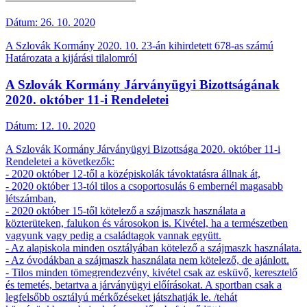
Dátum:
26. 10. 2020
A Szlovák Kormány 2020. 10. 23-án kihirdetett 678-as számú
Határozata a kijárási tilalomról
A Szlovák Kormány Járványügyi Bizottságának
2020. október 11-i Rendeletei
Dátum:
12. 10. 2020
A Szlovák Kormány Járványügyi Bizottsága 2020. október 11-i
Rendeletei a következők:
- 2020 október 12-től a középiskolák távoktatásra állnak át,
- 2020 október 13-tól tilos a csoportosulás 6 embernél magasabb
létszámban,
- 2020 október 15-től kötelező a szájmaszk használata a
közterüteken, falukon és városokon is. Kivétel, ha a természetben
vagyunk vagy pedig a családtagok vannak együtt.
- Az alapiskola minden osztályában kötelező a szájmaszk használata.
- Az óvodákban a szájmaszk használata nem kötelező, de ajánlott.
- Tilos minden tömegrendezvény, kivétel csak az esküvő, keresztelő
és temetés, betartva a járványügyi előírásokat. A sportban csak a
legfelsőbb osztályú mérkőzéseket játszhatják le. /tehát