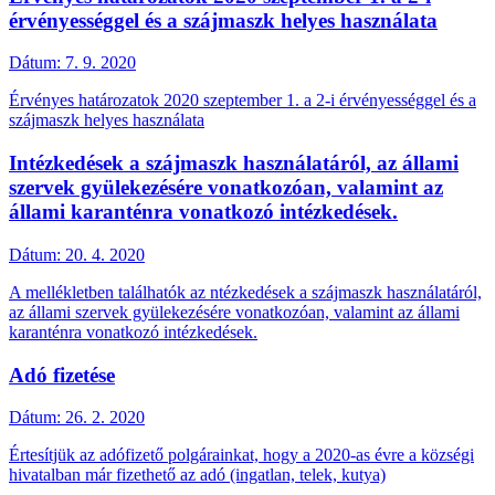
érvényességgel és a szájmaszk helyes használata
Dátum:
7. 9. 2020
Érvényes határozatok 2020 szeptember 1. a 2-i érvényességgel és a
szájmaszk helyes használata
Intézkedések a szájmaszk használatáról, az állami
szervek gyülekezésére vonatkozóan, valamint az
állami karanténra vonatkozó intézkedések.
Dátum:
20. 4. 2020
A mellékletben találhatók az ntézkedések a szájmaszk használatáról,
az állami szervek gyülekezésére vonatkozóan, valamint az állami
karanténra vonatkozó intézkedések.
Adó fizetése
Dátum:
26. 2. 2020
Értesítjük az adófizető polgárainkat, hogy a 2020-as évre a községi
hivatalban már fizethető az adó (ingatlan, telek, kutya)