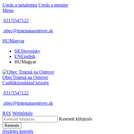
Ugrás a tartalomra
Ugrás a menüre
Menu
031/5547122
obec@trstenanaostrove.sk
HU
Magyar
SK
Slovensky
EN
English
HU
Magyar
Obec
Trstená na Ostrove
Csallóköznádasd község
031/5547122
obec@trstenanaostrove.sk
RSS
Webtérkép
Keresett kifejezés
Keresés
részletes keresés