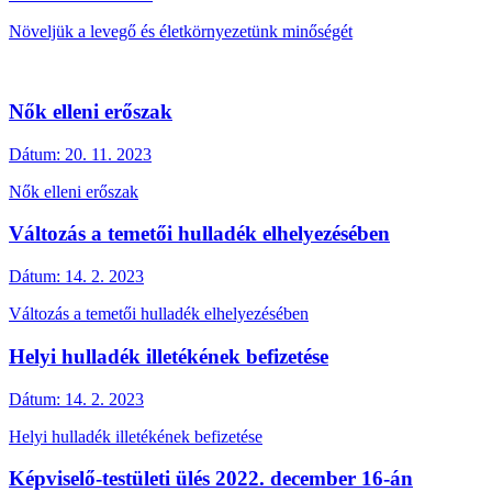
Növeljük a levegő és életkörnyezetünk minőségét
Nők elleni erőszak
Dátum:
20. 11. 2023
Nők elleni erőszak
Változás a temetői hulladék elhelyezésében
Dátum:
14. 2. 2023
Változás a temetői hulladék elhelyezésében
Helyi hulladék illetékének befizetése
Dátum:
14. 2. 2023
Helyi hulladék illetékének befizetése
Képviselő-testületi ülés 2022. december 16-án