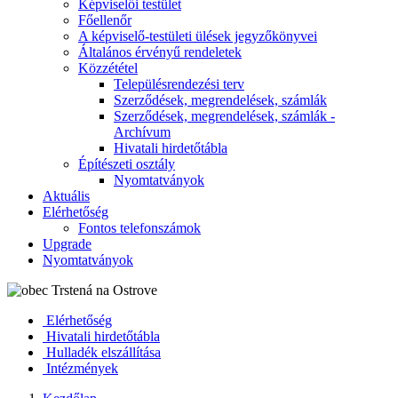
Képviselői testület
Főellenőr
A képviselő-testületi ülések jegyzőkönyvei
Általános érvényű rendeletek
Közzététel
Településrendezési terv
Szerződések, megrendelések, számlák
Szerződések, megrendelések, számlák -
Archívum
Hivatali hirdetőtábla
Építészeti osztály
Nyomtatványok
Aktuális
Elérhetőség
Fontos telefonszámok
Upgrade
Nyomtatványok
Elérhetőség
Hivatali hirdetőtábla
Hulladék elszállítása
Intézmények