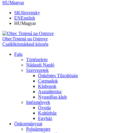
HU
Magyar
SK
Slovensky
EN
English
HU
Magyar
Obec
Trstená na Ostrove
Csallóköznádasd község
Falu
Történelem
Nádasdi Napló
Szervezetek
Önkéntes Tűzoltóság
Csemadok
Klubosok
Asztalitenisz
Nyugdíjas klub
Intézmények
Óvoda
Kultúrház
Egyház
Önkormányzat
Polgármester