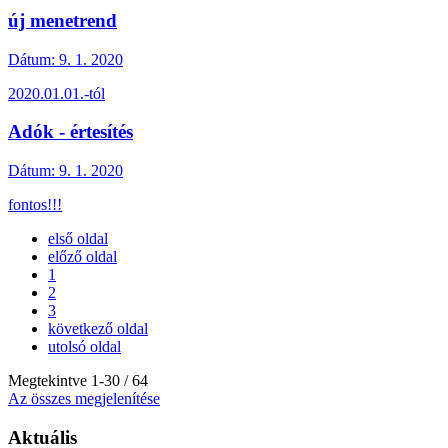
új menetrend
Dátum:
9. 1. 2020
2020.01.01.-tól
Adók - értesítés
Dátum:
9. 1. 2020
fontos!!!
első oldal
előző oldal
1
2
3
következő oldal
utolsó oldal
Megtekintve
1
-
30
/ 64
Az összes megjelenítése
Aktuális