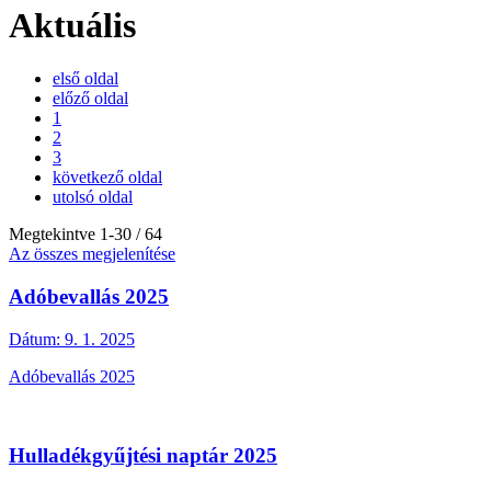
Aktuális
első oldal
előző oldal
1
2
3
következő oldal
utolsó oldal
Megtekintve
1
-
30
/ 64
Az összes megjelenítése
Adóbevallás 2025
Dátum:
9. 1. 2025
Adóbevallás 2025
Hulladékgyűjtési naptár 2025