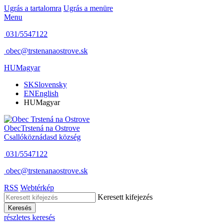
Ugrás a tartalomra
Ugrás a menüre
Menu
031/5547122
obec@trstenanaostrove.sk
HU
Magyar
SK
Slovensky
EN
English
HU
Magyar
Obec
Trstená na Ostrove
Csallóköznádasd község
031/5547122
obec@trstenanaostrove.sk
RSS
Webtérkép
Keresett kifejezés
Keresés
részletes keresés