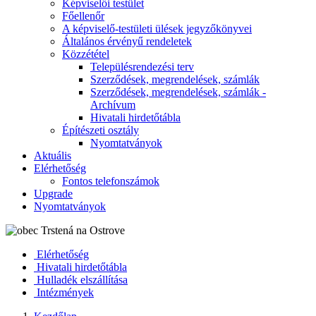
Képviselői testület
Főellenőr
A képviselő-testületi ülések jegyzőkönyvei
Általános érvényű rendeletek
Közzététel
Településrendezési terv
Szerződések, megrendelések, számlák
Szerződések, megrendelések, számlák -
Archívum
Hivatali hirdetőtábla
Építészeti osztály
Nyomtatványok
Aktuális
Elérhetőség
Fontos telefonszámok
Upgrade
Nyomtatványok
Elérhetőség
Hivatali hirdetőtábla
Hulladék elszállítása
Intézmények