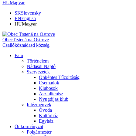
HU
Magyar
SK
Slovensky
EN
English
HU
Magyar
Obec
Trstená na Ostrove
Csallóköznádasd község
Falu
Történelem
Nádasdi Napló
Szervezetek
Önkéntes Tűzoltóság
Csemadok
Klubosok
Asztalitenisz
Nyugdíjas klub
Intézmények
Óvoda
Kultúrház
Egyház
Önkormányzat
Polgármester