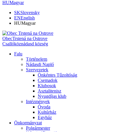
HU
Magyar
SK
Slovensky
EN
English
HU
Magyar
Obec
Trstená na Ostrove
Csallóköznádasd község
Falu
Történelem
Nádasdi Napló
Szervezetek
Önkéntes Tűzoltóság
Csemadok
Klubosok
Asztalitenisz
Nyugdíjas klub
Intézmények
Óvoda
Kultúrház
Egyház
Önkormányzat
Polgármester