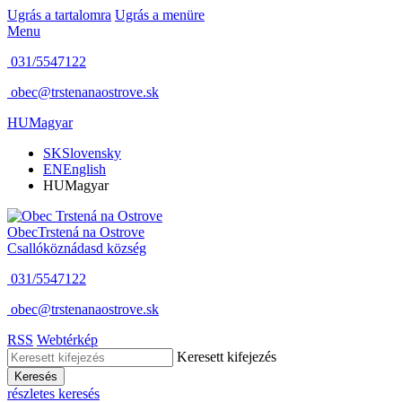
Ugrás a tartalomra
Ugrás a menüre
Menu
031/5547122
obec@trstenanaostrove.sk
HU
Magyar
SK
Slovensky
EN
English
HU
Magyar
Obec
Trstená na Ostrove
Csallóköznádasd község
031/5547122
obec@trstenanaostrove.sk
RSS
Webtérkép
Keresett kifejezés
Keresés
részletes keresés