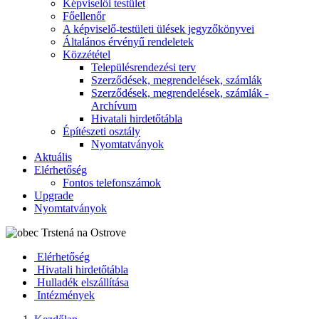
Képviselői testület
Főellenőr
A képviselő-testületi ülések jegyzőkönyvei
Általános érvényű rendeletek
Közzététel
Településrendezési terv
Szerződések, megrendelések, számlák
Szerződések, megrendelések, számlák -
Archívum
Hivatali hirdetőtábla
Építészeti osztály
Nyomtatványok
Aktuális
Elérhetőség
Fontos telefonszámok
Upgrade
Nyomtatványok
Elérhetőség
Hivatali hirdetőtábla
Hulladék elszállítása
Intézmények