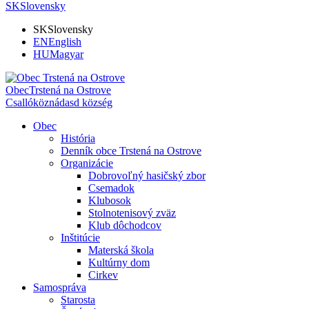
SK
Slovensky
SK
Slovensky
EN
English
HU
Magyar
Obec
Trstená na Ostrove
Csallóköznádasd község
Obec
História
Denník obce Trstená na Ostrove
Organizácie
Dobrovoľný hasičský zbor
Csemadok
Klubosok
Stolnotenisový zväz
Klub dôchodcov
Inštitúcie
Materská škola
Kultúrny dom
Cirkev
Samospráva
Starosta