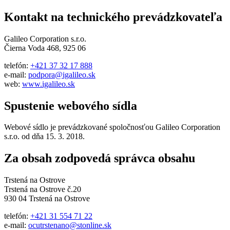
Kontakt na technického prevádzkovateľa
Galileo Corporation s.r.o.
Čierna Voda 468, 925 06
telefón:
+421 37 32 17 888
e-mail:
podpora@igalileo.sk
web:
www.igalileo.sk
Spustenie webového sídla
Webové sídlo je prevádzkované spoločnosťou Galileo Corporation
s.r.o. od dňa 15. 3. 2018.
Za obsah zodpovedá správca obsahu
Trstená na Ostrove
Trstená na Ostrove č.20
930 04 Trstená na Ostrove
telefón:
+421 31 554 71 22
e-mail:
ocutrstenano@stonline.sk