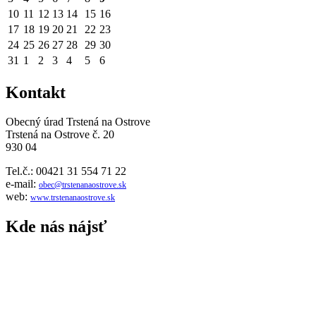
10
11
12
13
14
15
16
17
18
19
20
21
22
23
24
25
26
27
28
29
30
31
1
2
3
4
5
6
Kontakt
Obecný úrad Trstená na Ostrove
Trstená na Ostrove č. 20
930 04
Tel.č.: 00421 31 554 71 22
e-mail:
obec@trstenanaostrove.sk
web:
www.trstenanaostrove.sk
Kde nás nájsť