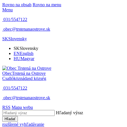
Rovno na obsah
Rovno na menu
Menu
031/5547122
obec@trstenanaostrove.sk
SK
Slovensky
SK
Slovensky
EN
English
HU
Magyar
Obec
Trstená na Ostrove
Csallóköznádasd község
031/5547122
obec@trstenanaostrove.sk
RSS
Mapa webu
Hľadaný výraz
Hľadať
rozšírené vyhľadávanie