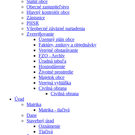
Štatút obce
Obecné zastupiteľstvo
Hlavný kontrolór obce
Zápisnice
PHSR
Všeobecné záväzné nariadenia
Zverejňovanie
Územný plán obce
Faktúry, zmluvy a objednávky
Verejné obstarávanie
FZO - Archív
Úradná tabuľa
Hospodárenie
Životné prostredie
Majetok obce
Verejná vyhláška
Civilná obrana
Civilná obrana
Úrad
Matrika
Matrika - tlačivá
Dane
Stavebný úrad
Oznámenie
Tlačivá