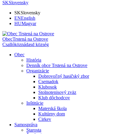
SK
Slovensky
SK
Slovensky
EN
English
HU
Magyar
Obec
Trstená na Ostrove
Csallóköznádasd község
Obec
História
Denník obce Trstená na Ostrove
Organizácie
Dobrovoľný hasičský zbor
Csemadok
Klubosok
Stolnotenisový zväz
Klub dôchodcov
Inštitúcie
Materská škola
Kultúrny dom
Cirkev
Samospráva
Starosta