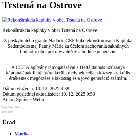
Trstená na Ostrove
Rekonštrukcia kaplnky v obci Trstená na Ostrove
Z poskytnutého grantu Nadácie CEF bola rekonštruovaná Kaplnka
Sedembolestnej Panny Márie za účelom zachovania sakrálnych
hodnôt v obci pre obyvateľov a budúce generácie.
A CEF Alapítvány támogatásával a Hétfájdalmas Szűzanya
kápolnájának felújítására került, melynek célja a község szakrális
értékeinek megőrzése a lakosság és a jövő generáció számára.
Dátum vloženia:
10. 12. 2025 9:38
Dátum poslednej aktualizácie:
10. 12. 2025 9:53
Autor:
Správce Webu
Úrad
Matrika