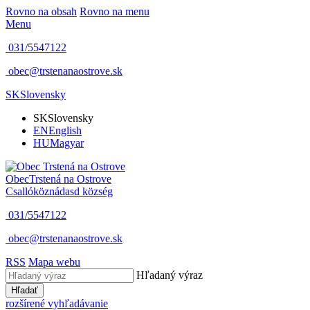
Rovno na obsah
Rovno na menu
Menu
031/5547122
obec@trstenanaostrove.sk
SK
Slovensky
SK
Slovensky
EN
English
HU
Magyar
Obec
Trstená na Ostrove
Csallóköznádasd község
031/5547122
obec@trstenanaostrove.sk
RSS
Mapa webu
Hľadaný výraz
Hľadať
rozšírené vyhľadávanie