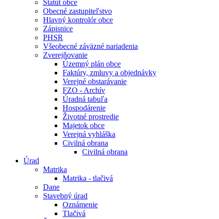
Štatút obce
Obecné zastupiteľstvo
Hlavný kontrolór obce
Zápisnice
PHSR
Všeobecné záväzné nariadenia
Zverejňovanie
Územný plán obce
Faktúry, zmluvy a objednávky
Verejné obstarávanie
FZO - Archív
Úradná tabuľa
Hospodárenie
Životné prostredie
Majetok obce
Verejná vyhláška
Civilná obrana
Civilná obrana
Úrad
Matrika
Matrika - tlačivá
Dane
Stavebný úrad
Oznámenie
Tlačivá