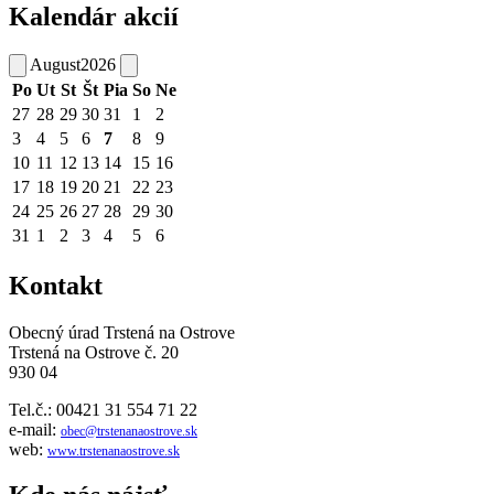
Kalendár akcií
August
2026
Po
Ut
St
Št
Pia
So
Ne
27
28
29
30
31
1
2
3
4
5
6
7
8
9
10
11
12
13
14
15
16
17
18
19
20
21
22
23
24
25
26
27
28
29
30
31
1
2
3
4
5
6
Kontakt
Obecný úrad Trstená na Ostrove
Trstená na Ostrove č. 20
930 04
Tel.č.: 00421 31 554 71 22
e-mail:
obec@trstenanaostrove.sk
web:
www.trstenanaostrove.sk