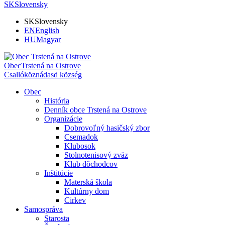
SK
Slovensky
SK
Slovensky
EN
English
HU
Magyar
Obec
Trstená na Ostrove
Csallóköznádasd község
Obec
História
Denník obce Trstená na Ostrove
Organizácie
Dobrovoľný hasičský zbor
Csemadok
Klubosok
Stolnotenisový zväz
Klub dôchodcov
Inštitúcie
Materská škola
Kultúrny dom
Cirkev
Samospráva
Starosta