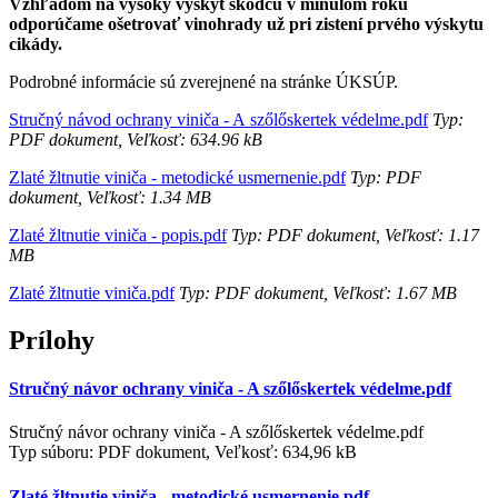
Vzhľadom na vysoký výskyt škodcu v minulom roku
odporúčame ošetrovať vinohrady už pri zistení prvého výskytu
cikády.
Podrobné informácie sú zverejnené na stránke ÚKSÚP.
Stručný návod ochrany viniča - A szőlőskertek védelme.pdf
Typ:
PDF dokument, Veľkosť: 634.96 kB
Zlaté žltnutie viniča - metodické usmernenie.pdf
Typ: PDF
dokument, Veľkosť: 1.34 MB
Zlaté žltnutie viniča - popis.pdf
Typ: PDF dokument, Veľkosť: 1.17
MB
Zlaté žltnutie viniča.pdf
Typ: PDF dokument, Veľkosť: 1.67 MB
Prílohy
Stručný návor ochrany viniča - A szőlőskertek védelme.pdf
Stručný návor ochrany viniča - A szőlőskertek védelme.pdf
Typ súboru: PDF dokument, Veľkosť: 634,96 kB
Zlaté žltnutie viniča - metodické usmernenie.pdf