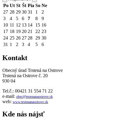
Po
Ut
St
Št
Pia
So
Ne
27
28
29
30
31
1
2
3
4
5
6
7
8
9
10
11
12
13
14
15
16
17
18
19
20
21
22
23
24
25
26
27
28
29
30
31
1
2
3
4
5
6
Kontakt
Obecný úrad Trstená na Ostrove
Trstená na Ostrove č. 20
930 04
Tel.č.: 00421 31 554 71 22
e-mail:
obec@trstenanaostrove.sk
web:
www.trstenanaostrove.sk
Kde nás nájsť