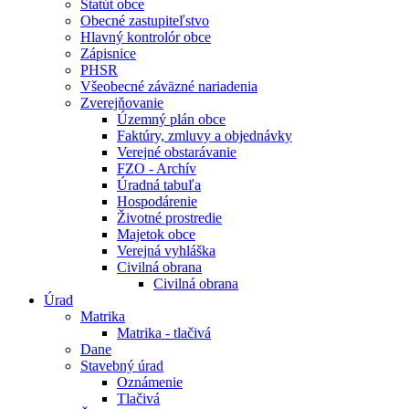
Štatút obce
Obecné zastupiteľstvo
Hlavný kontrolór obce
Zápisnice
PHSR
Všeobecné záväzné nariadenia
Zverejňovanie
Územný plán obce
Faktúry, zmluvy a objednávky
Verejné obstarávanie
FZO - Archív
Úradná tabuľa
Hospodárenie
Životné prostredie
Majetok obce
Verejná vyhláška
Civilná obrana
Civilná obrana
Úrad
Matrika
Matrika - tlačivá
Dane
Stavebný úrad
Oznámenie
Tlačivá