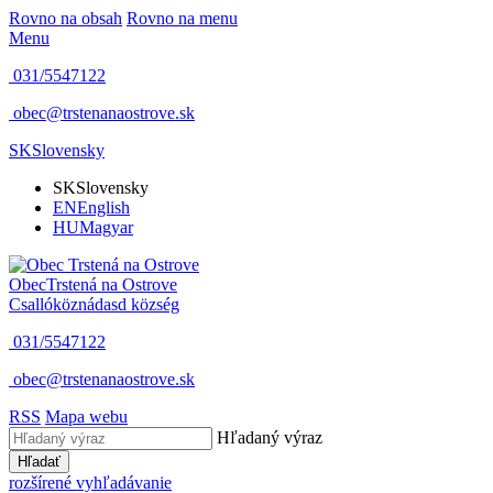
Rovno na obsah
Rovno na menu
Menu
031/5547122
obec@trstenanaostrove.sk
SK
Slovensky
SK
Slovensky
EN
English
HU
Magyar
Obec
Trstená na Ostrove
Csallóköznádasd község
031/5547122
obec@trstenanaostrove.sk
RSS
Mapa webu
Hľadaný výraz
Hľadať
rozšírené vyhľadávanie