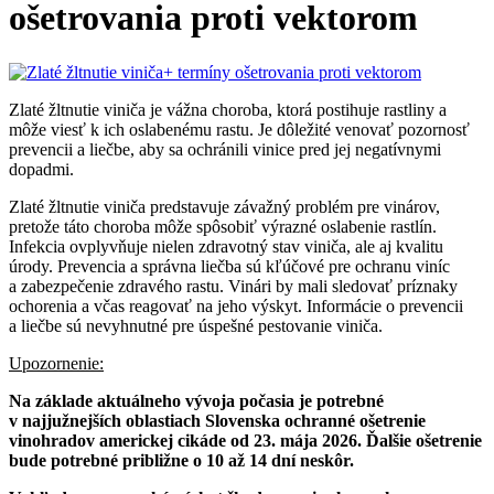
ošetrovania proti vektorom
Zlaté žltnutie viniča je vážna choroba, ktorá postihuje rastliny a
môže viesť k ich oslabenému rastu. Je dôležité venovať pozornosť
prevencii a liečbe, aby sa ochránili vinice pred jej negatívnymi
dopadmi.
Zlaté žltnutie viniča predstavuje závažný problém pre vinárov,
pretože táto choroba môže spôsobiť výrazné oslabenie rastlín.
Infekcia ovplyvňuje nielen zdravotný stav viniča, ale aj kvalitu
úrody. Prevencia a správna liečba sú kľúčové pre ochranu viníc
a zabezpečenie zdravého rastu. Vinári by mali sledovať príznaky
ochorenia a včas reagovať na jeho výskyt. Informácie o prevencii
a liečbe sú nevyhnutné pre úspešné pestovanie viniča.
Upozornenie:
Na základe aktuálneho vývoja počasia je potrebné
v najjužnejších oblastiach Slovenska ochranné ošetrenie
vinohradov americkej cikáde od 23. mája 2026. Ďalšie ošetrenie
bude potrebné približne o 10 až 14 dní neskôr.