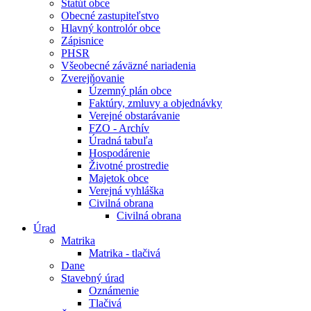
Štatút obce
Obecné zastupiteľstvo
Hlavný kontrolór obce
Zápisnice
PHSR
Všeobecné záväzné nariadenia
Zverejňovanie
Územný plán obce
Faktúry, zmluvy a objednávky
Verejné obstarávanie
FZO - Archív
Úradná tabuľa
Hospodárenie
Životné prostredie
Majetok obce
Verejná vyhláška
Civilná obrana
Civilná obrana
Úrad
Matrika
Matrika - tlačivá
Dane
Stavebný úrad
Oznámenie
Tlačivá