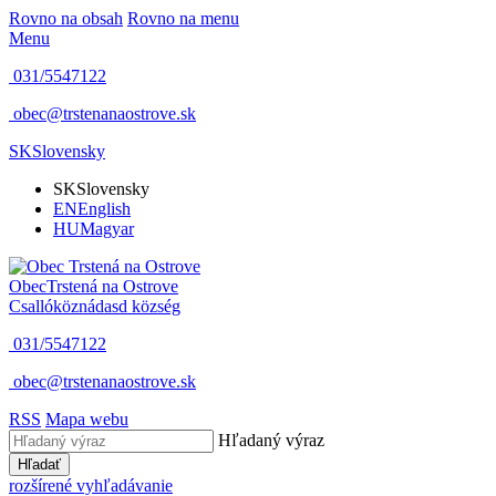
Rovno na obsah
Rovno na menu
Menu
031/5547122
obec@trstenanaostrove.sk
SK
Slovensky
SK
Slovensky
EN
English
HU
Magyar
Obec
Trstená na Ostrove
Csallóköznádasd község
031/5547122
obec@trstenanaostrove.sk
RSS
Mapa webu
Hľadaný výraz
Hľadať
rozšírené vyhľadávanie