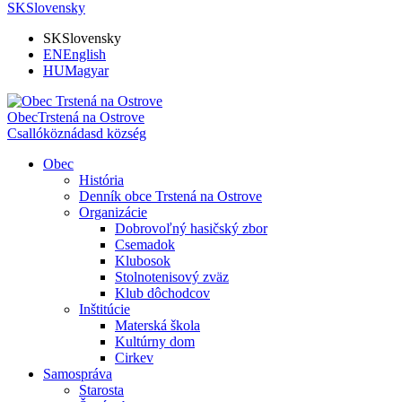
SK
Slovensky
SK
Slovensky
EN
English
HU
Magyar
Obec
Trstená na Ostrove
Csallóköznádasd község
Obec
História
Denník obce Trstená na Ostrove
Organizácie
Dobrovoľný hasičský zbor
Csemadok
Klubosok
Stolnotenisový zväz
Klub dôchodcov
Inštitúcie
Materská škola
Kultúrny dom
Cirkev
Samospráva
Starosta