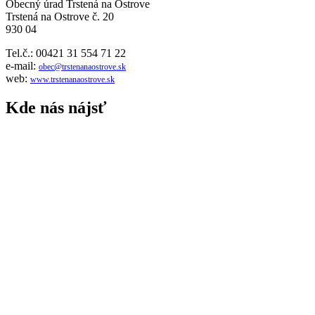
Obecný úrad Trstená na Ostrove
Trstená na Ostrove č. 20
930 04
Tel.č.: 00421 31 554 71 22
e-mail:
obec@trstenanaostrove.sk
web:
www.trstenanaostrove.sk
Kde nás nájsť