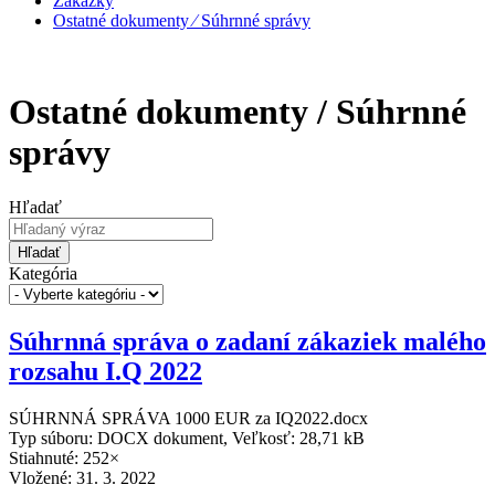
Zákazky
Ostatné dokumenty ⁄ Súhrnné správy
Ostatné dokumenty / Súhrnné
správy
Hľadať
Hľadať
Kategória
Súhrnná správa o zadaní zákaziek malého
rozsahu I.Q 2022
SÚHRNNÁ SPRÁVA 1000 EUR za IQ2022.docx
Typ súboru: DOCX dokument, Veľkosť: 28,71 kB
Stiahnuté: 252×
Vložené:
31. 3. 2022