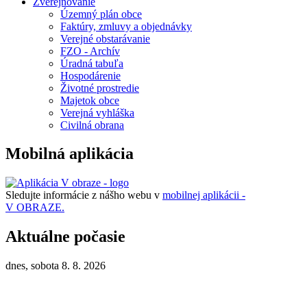
Zverejňovanie
Územný plán obce
Faktúry, zmluvy a objednávky
Verejné obstarávanie
FZO - Archív
Úradná tabuľa
Hospodárenie
Životné prostredie
Majetok obce
Verejná vyhláška
Civilná obrana
Mobilná aplikácia
Sledujte informácie z nášho webu v
mobilnej aplikácii -
V OBRAZE.
Aktuálne počasie
dnes, sobota 8. 8. 2026