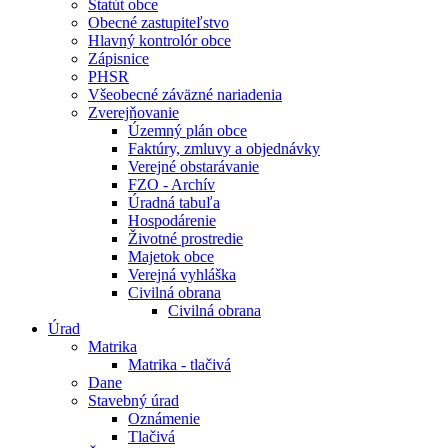
Štatút obce
Obecné zastupiteľstvo
Hlavný kontrolór obce
Zápisnice
PHSR
Všeobecné záväzné nariadenia
Zverejňovanie
Územný plán obce
Faktúry, zmluvy a objednávky
Verejné obstarávanie
FZO - Archív
Úradná tabuľa
Hospodárenie
Životné prostredie
Majetok obce
Verejná vyhláška
Civilná obrana
Civilná obrana
Úrad
Matrika
Matrika - tlačivá
Dane
Stavebný úrad
Oznámenie
Tlačivá