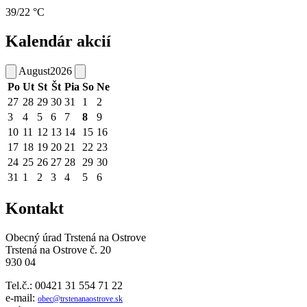
39/22 °C
Kalendár akcií
August
2026
Po
Ut
St
Št
Pia
So
Ne
27
28
29
30
31
1
2
3
4
5
6
7
8
9
10
11
12
13
14
15
16
17
18
19
20
21
22
23
24
25
26
27
28
29
30
31
1
2
3
4
5
6
Kontakt
Obecný úrad Trstená na Ostrove
Trstená na Ostrove č. 20
930 04
Tel.č.: 00421 31 554 71 22
e-mail:
obec@trstenanaostrove.sk