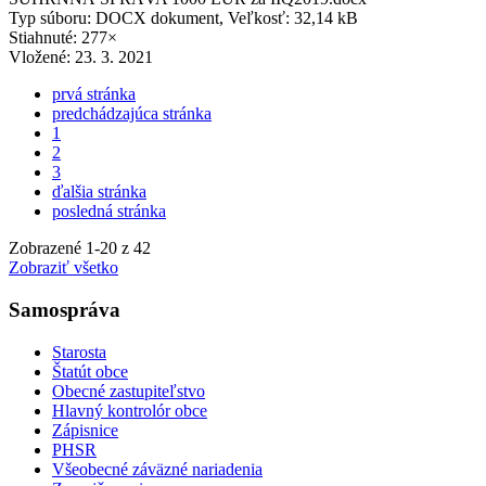
Typ súboru: DOCX dokument, Veľkosť: 32,14 kB
Stiahnuté: 277×
Vložené:
23. 3. 2021
prvá stránka
predchádzajúca stránka
1
2
3
ďalšia stránka
posledná stránka
Zobrazené
1
-
20
z 42
Zobraziť všetko
Samospráva
Starosta
Štatút obce
Obecné zastupiteľstvo
Hlavný kontrolór obce
Zápisnice
PHSR
Všeobecné záväzné nariadenia