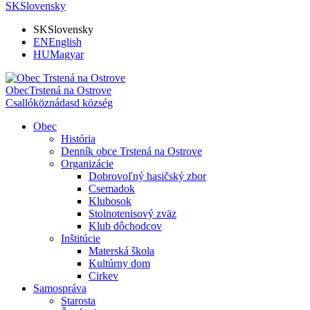
SK
Slovensky
SK
Slovensky
EN
English
HU
Magyar
Obec
Trstená na Ostrove
Csallóköznádasd község
Obec
História
Denník obce Trstená na Ostrove
Organizácie
Dobrovoľný hasičský zbor
Csemadok
Klubosok
Stolnotenisový zväz
Klub dôchodcov
Inštitúcie
Materská škola
Kultúrny dom
Cirkev
Samospráva
Starosta