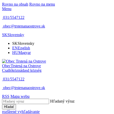
Rovno na obsah
Rovno na menu
Menu
031/5547122
obec@trstenanaostrove.sk
SK
Slovensky
SK
Slovensky
EN
English
HU
Magyar
Obec
Trstená na Ostrove
Csallóköznádasd község
031/5547122
obec@trstenanaostrove.sk
RSS
Mapa webu
Hľadaný výraz
Hľadať
rozšírené vyhľadávanie