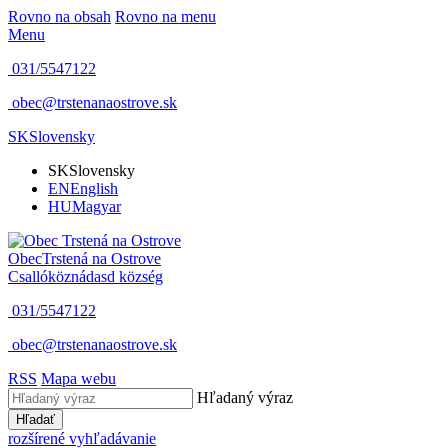
Rovno na obsah
Rovno na menu
Menu
031/5547122
obec@trstenanaostrove.sk
SK
Slovensky
SK
Slovensky
EN
English
HU
Magyar
Obec
Trstená na Ostrove
Csallóköznádasd község
031/5547122
obec@trstenanaostrove.sk
RSS
Mapa webu
Hľadaný výraz
Hľadať
rozšírené vyhľadávanie