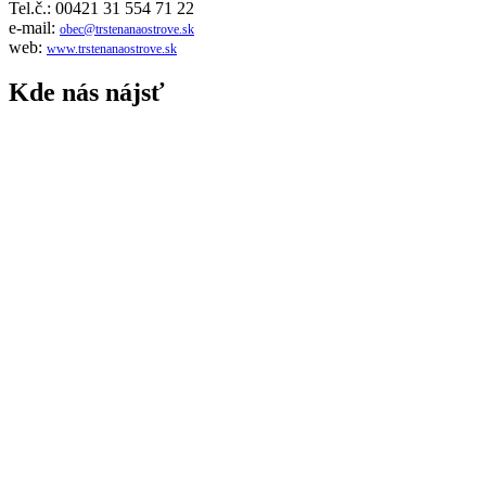
Tel.č.: 00421 31 554 71 22
e-mail:
obec@trstenanaostrove.sk
web:
www.trstenanaostrove.sk
Kde nás nájsť