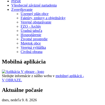
PHSR
Všeobecné záväzné nariadenia
Zverejňovanie
Územný plán obce
Faktúry, zmluvy a objednávky
Verejné obstarávanie
FZO - Archív
Úradná tabuľa
Hospodárenie
Životné prostredie
Majetok obce
Verejná vyhláška
Civilná obrana
Mobilná aplikácia
Sledujte informácie z nášho webu v
mobilnej aplikácii -
V OBRAZE.
Aktuálne počasie
dnes, nedeľa 9. 8. 2026