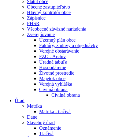
Štatút obce
Obecné zastupiteľstvo
Hlavný kontrolór obce
Zápisnice
PHSR
Všeobecné záväzné nariadenia
Zverejňovanie
Územný plán obce
Faktúry, zmluvy a objednávky
Verejné obstarávanie
FZO - Archív
Úradná tabuľa
Hospodárenie
Životné prostredie
Majetok obce
Verejná vyhláška
Civilná obrana
Civilná obrana
Úrad
Matrika
Matrika - tlačivá
Dane
Stavebný úrad
Oznámenie
Tlačivá