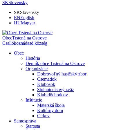
SK
Slovensky
SK
Slovensky
EN
English
HU
Magyar
Obec
Trstená na Ostrove
Csallóköznádasd község
Obec
História
Denník obce Trstená na Ostrove
Organizácie
Dobrovoľný hasičský zbor
Csemadok
Klubosok
Stolnotenisový zväz
Klub dôchodcov
Inštitúcie
Materská škola
Kultúrny dom
Cirkev
Samospráva
Starosta